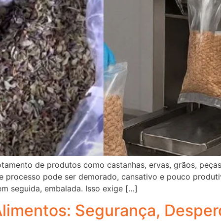
amento de produtos como castanhas, ervas, grãos, peças 
se processo pode ser demorado, cansativo e pouco produti
em seguida, embalada. Isso exige […]
Alimentos: Segurança, Desper