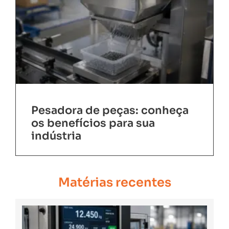
Pesadora de peças: conheça
os benefícios para sua
indústria
Matérias recentes
C
Es
um