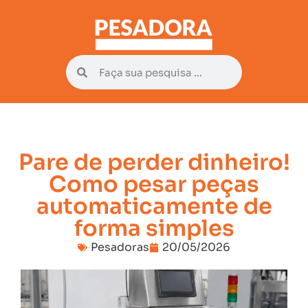
Pare de perder dinheiro!
Como pesar peças
automaticamente de
forma simples
Pesadoras
20/05/2026