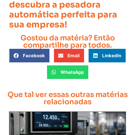
descubra a pesadora
automática perfeita para
sua empresa!
Gostou da matéria? Então
compartilhe para todos.
Facebook
Email
LinkedIn
WhatsApp
Que tal ver essas outras matérias
relacionadas