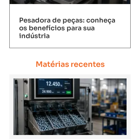
Pesadora de peças: conheça
os benefícios para sua
indústria
Matérias recentes
C
Es
um
Pe
de
pa
Ind